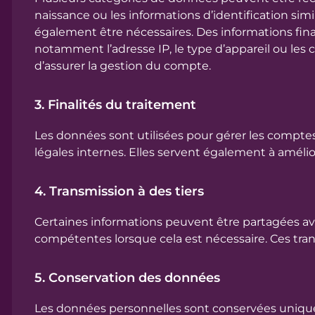
7. Droits des utilisateurs
naissance ou les informations d’identification s
également être nécessaires. Des informations fina
8. Cookies
notamment l’adresse IP, le type d’appareil ou les c
d’assurer la gestion du compte.
9. Restrictions d’âge
10. Modifications de la politique
3. Finalités du traitement
11. Contact
Les données sont utilisées pour gérer les comptes u
légales internes. Elles servent également à amélior
4. Transmission à des tiers
Certaines informations peuvent être partagées ave
compétentes lorsque cela est nécessaire. Ces tran
5. Conservation des données
Les données personnelles sont conservées uniquem