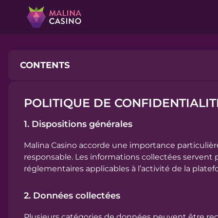
CONTENTS
POLITIQUE DE CONFIDENTIALI
1. Dispositions générales
1. Dispositions générales
2. Données collectées
Malina Casino accorde une importance particulière 
3. Finalités du traitement
responsable. Les informations collectées servent p
4. Transmission à des tiers
réglementaires applicables à l’activité de la plate
5. Conservation des données
2. Données collectées
6. Sécurité des données
Plusieurs catégories de données peuvent être recueil