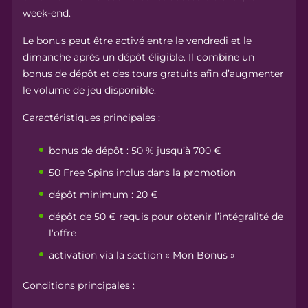
week-end.
Le bonus peut être activé entre le vendredi et le
dimanche après un dépôt éligible. Il combine un
bonus de dépôt et des tours gratuits afin d’augmenter
le volume de jeu disponible.
Caractéristiques principales :
bonus de dépôt : 50 % jusqu’à 700 €
50 Free Spins inclus dans la promotion
dépôt minimum : 20 €
dépôt de 50 € requis pour obtenir l’intégralité de
l’offre
activation via la section « Mon Bonus »
Conditions principales :