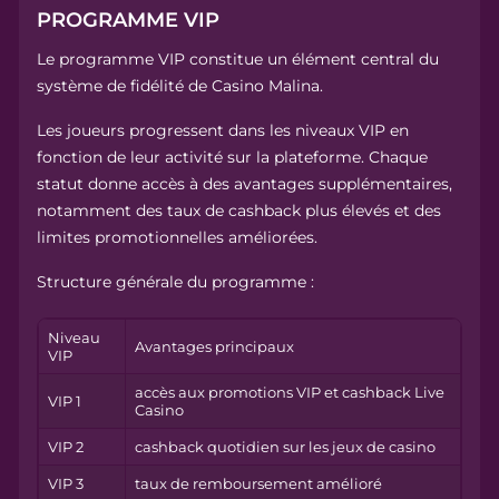
PROGRAMME VIP
Le programme VIP constitue un élément central du
système de fidélité de Casino Malina.
Les joueurs progressent dans les niveaux VIP en
fonction de leur activité sur la plateforme. Chaque
statut donne accès à des avantages supplémentaires,
notamment des taux de cashback plus élevés et des
limites promotionnelles améliorées.
Structure générale du programme :
Niveau
Avantages principaux
VIP
accès aux promotions VIP et cashback Live
VIP 1
Casino
VIP 2
cashback quotidien sur les jeux de casino
VIP 3
taux de remboursement amélioré