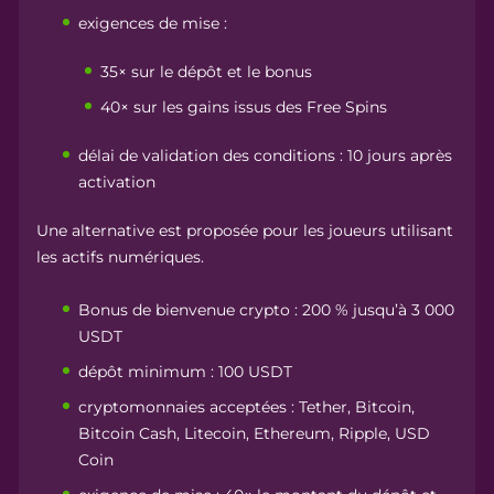
exigences de mise :
35× sur le dépôt et le bonus
40× sur les gains issus des Free Spins
délai de validation des conditions : 10 jours après
activation
Une alternative est proposée pour les joueurs utilisant
les actifs numériques.
Bonus de bienvenue crypto : 200 % jusqu’à 3 000
USDT
dépôt minimum : 100 USDT
cryptomonnaies acceptées : Tether, Bitcoin,
Bitcoin Cash, Litecoin, Ethereum, Ripple, USD
Coin