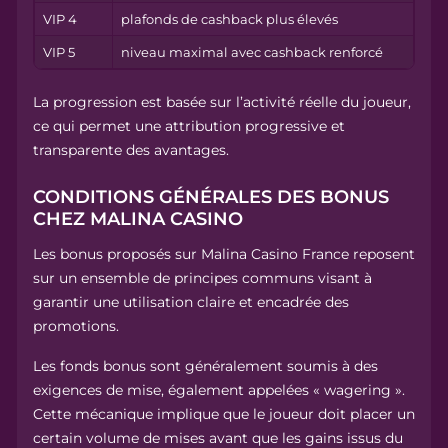
VIP 4
plafonds de cashback plus élevés
VIP 5
niveau maximal avec cashback renforcé
La progression est basée sur l’activité réelle du joueur,
ce qui permet une attribution progressive et
transparente des avantages.
CONDITIONS GÉNÉRALES DES BONUS
CHEZ MALINA CASINO
Les bonus proposés sur Malina Casino France reposent
sur un ensemble de principes communs visant à
garantir une utilisation claire et encadrée des
promotions.
Les fonds bonus sont généralement soumis à des
exigences de mise, également appelées « wagering ».
Cette mécanique implique que le joueur doit placer un
certain volume de mises avant que les gains issus du