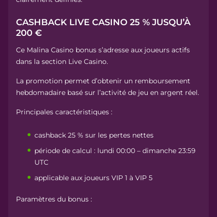
CASHBACK LIVE CASINO 25 % JUSQU’À
200 €
Ce Malina Casino bonus s’adresse aux joueurs actifs
dans la section Live Casino.
La promotion permet d’obtenir un remboursement
hebdomadaire basé sur l’activité de jeu en argent réel.
Principales caractéristiques :
cashback 25 % sur les pertes nettes
période de calcul : lundi 00:00 – dimanche 23:59
UTC
applicable aux joueurs VIP 1 à VIP 5
Paramètres du bonus :