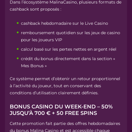
Dans l’écosystème MalinaCasino, plusieurs formats de
cashback sont proposés :
cashback hebdomadaire sur le Live Casino
remboursement quotidien sur les jeux de casino
pour les joueurs VIP
calcul basé sur les pertes nettes en argent réel
crédit du bonus directement dans la section «
Mes Bonus »
Ce système permet d’obtenir un retour proportionnel
à l’activité du joueur, tout en conservant des
conditions d’utilisation clairement définies.
BONUS CASINO DU WEEK-END – 50%
JUSQU’À 700 € + 50 FREE SPINS
Cette promotion fait partie des offres hebdomadaires
du bonus Malina Casino et est accessible chaque