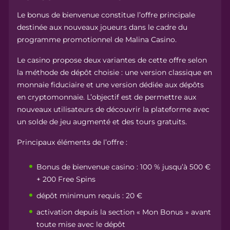
Le bonus de bienvenue constitue l’offre principale
destinée aux nouveaux joueurs dans le cadre du
programme promotionnel de Malina Casino.
Le casino propose deux variantes de cette offre selon
la méthode de dépôt choisie : une version classique en
monnaie fiduciaire et une version dédiée aux dépôts
en cryptomonnaie. L’objectif est de permettre aux
nouveaux utilisateurs de découvrir la plateforme avec
un solde de jeu augmenté et des tours gratuits.
Principaux éléments de l’offre :
Bonus de bienvenue casino : 100 % jusqu’à 500 €
+ 200 Free Spins
dépôt minimum requis : 20 €
activation depuis la section « Mon Bonus » avant
toute mise avec le dépôt