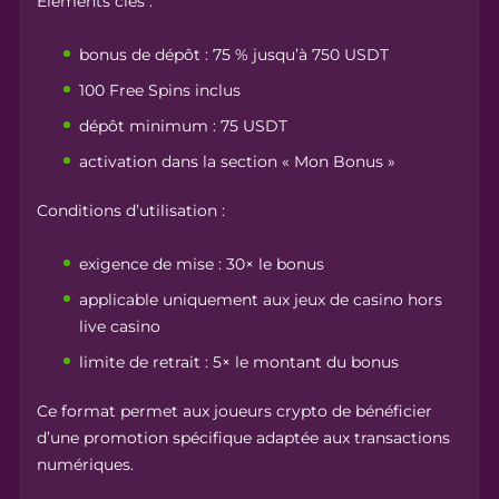
Éléments clés :
bonus de dépôt : 75 % jusqu’à 750 USDT
100 Free Spins inclus
dépôt minimum : 75 USDT
activation dans la section « Mon Bonus »
Conditions d’utilisation :
exigence de mise : 30× le bonus
applicable uniquement aux jeux de casino hors
live casino
limite de retrait : 5× le montant du bonus
Ce format permet aux joueurs crypto de bénéficier
d’une promotion spécifique adaptée aux transactions
numériques.