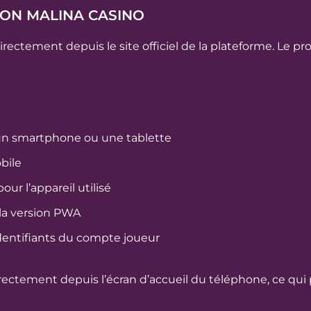
ION MALINA CASINO
t directement depuis le site officiel de la plateforme. Le 
s un smartphone ou une tablette
bile
our l’appareil utilisé
e la version PWA
 identifiants du compte joueur
 directement depuis l’écran d’accueil du téléphone, ce q