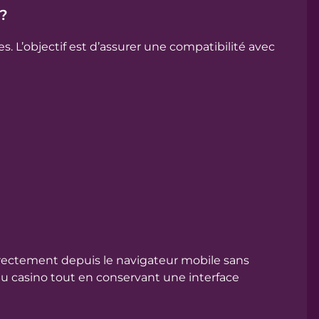
?
. L’objectif est d’assurer une compatibilité avec
irectement depuis le navigateur mobile sans
 du casino tout en conservant une interface