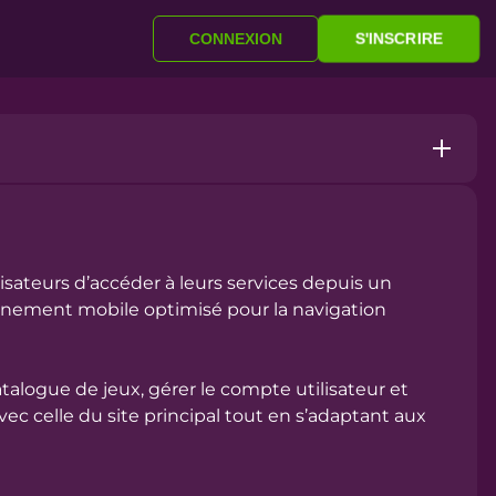
S'INSCRIRE
CONNEXION
isateurs d’accéder à leurs services depuis un
ronnement mobile optimisé pour la navigation
talogue de jeux, gérer le compte utilisateur et
ec celle du site principal tout en s’adaptant aux