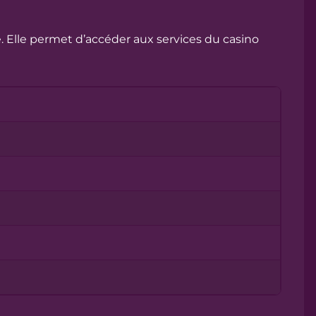
me. Elle permet d’accéder aux services du casino