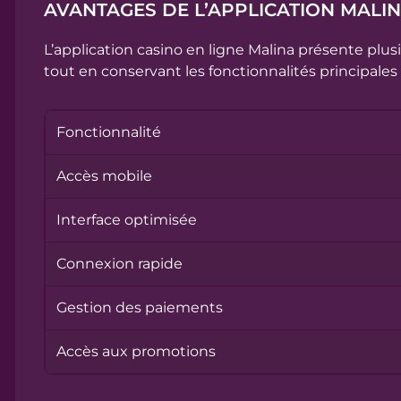
AVANTAGES DE L’APPLICATION MALI
L’application casino en ligne Malina présente plusi
tout en conservant les fonctionnalités principales 
Fonctionnalité
Accès mobile
Interface optimisée
Connexion rapide
Gestion des paiements
Accès aux promotions