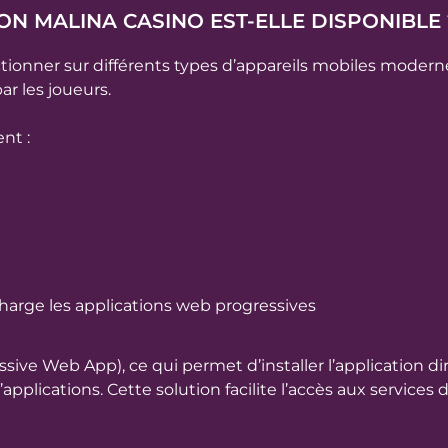
ON MALINA CASINO EST-ELLE DISPONIBLE 
ionner sur différents types d’appareils mobiles modernes
ar les joueurs.
nt :
arge les applications web progressives
ive Web App), ce qui permet d’installer l’application d
plications. Cette solution facilite l’accès aux services