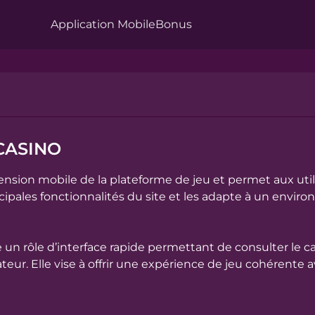
Application Mobile
Bonus
CASINO
le disponible ?
ension mobile de la plateforme de jeu et permet aux util
cipales fonctionnalités du site et les adapte à un envi
 un rôle d’interface rapide permettant de consulter le ca
ur. Elle vise à offrir une expérience de jeu cohérente av