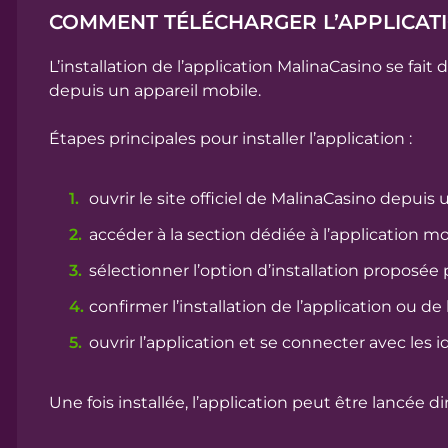
COMMENT TÉLÉCHARGER L’APPLICAT
L’installation de l’application MalinaCasino se fai
depuis un appareil mobile.
Étapes principales pour installer l’application :
ouvrir le site officiel de MalinaCasino depui
accéder à la section dédiée à l’application mo
sélectionner l’option d’installation proposée p
confirmer l’installation de l’application ou d
ouvrir l’application et se connecter avec les
Une fois installée, l’application peut être lancée