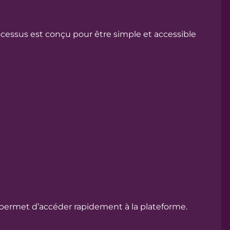
processus est conçu pour être simple et accessible
ui permet d’accéder rapidement à la plateforme.