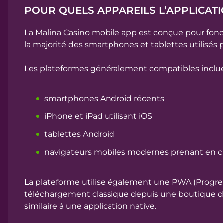
POUR QUELS APPAREILS L’APPLICATI
La Malina Casino mobile app est conçue pour fonct
la majorité des smartphones et tablettes utilisés p
Les plateformes généralement compatibles inclue
smartphones Android récents
iPhone et iPad utilisant iOS
tablettes Android
navigateurs mobiles modernes prenant en ch
La plateforme utilise également une PWA (Progress
téléchargement classique depuis une boutique d’ap
similaire à une application native.